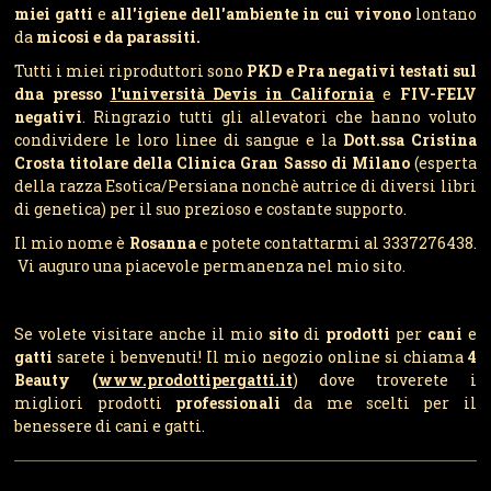
miei gatti
e
all'igiene dell'ambiente in cui vivono
lontano
da
micosi e da parassiti
.
Tutti i miei riproduttori sono
PKD e Pra negativi
testati sul
dna presso
l'università Devis in California
e
FIV-FELV
negativi
. Ringrazio tutti gli allevatori che hanno voluto
condividere le loro linee di sangue e la
Dott.ssa Cristina
Crosta titolare della Clinica Gran Sasso di Milano
(esperta
della razza Esotica/Persiana nonchè autrice di diversi libri
di genetica) per il suo prezioso e costante supporto.
Il mio nome è
Rosanna
e potete contattarmi al 3337276438.
Vi auguro una piacevole permanenza nel mio sito.
Se volete visitare anche il mio
sito
di
prodotti
per
cani
e
gatti
sarete i benvenuti! Il mio negozio online si chiama
4
Beauty (
www.prodottipergatti
.it
) dove troverete i
migliori prodotti
professionali
da me scelti per il
benessere di cani e gatti.