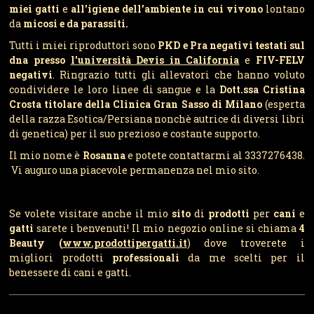
miei gatti
e
all'igiene dell'ambiente in cui vivono
lontano
da
micosi e da parassiti
.
Tutti i miei riproduttori sono
PKD e Pra negativi
testati sul
dna presso
l'università Devis in California
e
FIV-FELV
negativi
. Ringrazio tutti gli allevatori che hanno voluto
condividere le loro linee di sangue e la
Dott.ssa Cristina
Crosta titolare della Clinica Gran Sasso di Milano
(esperta
della razza Esotica/Persiana nonchè autrice di diversi libri
di genetica) per il suo prezioso e costante supporto.
Il mio nome è
Rosanna
e potete contattarmi al 3337276438.
Vi auguro una piacevole permanenza nel mio sito.
Se volete visitare anche il mio
sito
di
prodotti
per
cani
e
gatti
sarete i benvenuti! Il mio negozio online si chiama
4
Beauty (
www.prodottipergatti
.it
) dove troverete i
migliori prodotti
professionali
da me scelti per il
benessere di cani e gatti.